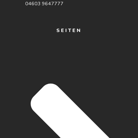
04603 9647777
SEITEN